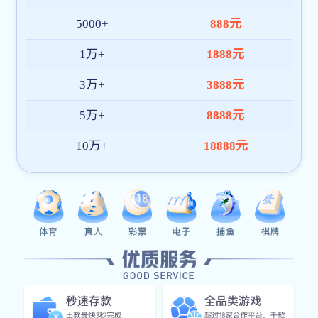
自球队的未来，也将对整个联盟产生深远影响。
1、热火队休赛期背景
迈阿密热火队在上个赛季表现出色，成功闯入总决
赛，但最终未能如愿夺冠。因此，在这个休赛期，他
们必须认真审视自己的阵容，寻找提升竞争力的方
法。球队管理层希望通过交易和签约来增强实力，以
便下个赛季能够再次冲击冠军。
此外，热火队自2010年以来一直处于争冠行列，这也
使得他们在球员招募方面具备一定吸引力。然而，随
着其他球队不断增强实力，热火需要更加积极地进行
人员调整，以保持其在东部联盟中的竞争地位。
因此，在这样的背景下，鲍威尔成为自由球员，以及