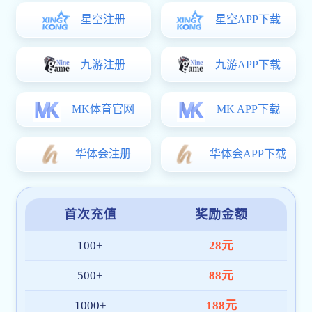
2026-06-07 21:59
63 次阅读
热火休赛期动态鲍威尔成自由球员维金斯
选择3017万合同选项
在2023年NBA休赛期，迈阿密热火队的动态引发了广
泛关注。球队面临着阵容调整和球员流动的挑战，其
中鲍威尔成为自由球员，以及维金斯选择执行3017万
美元合同选项的消息尤为引人注目。本文将从四个方
面深入分析这一系列动态，包括热火队的休赛期背
景、鲍威尔的自由市场前景、维金斯的合同选择影响
以及整体对联盟格局的影响。这些因素不仅关系到各