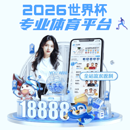
立即注册
华体会世界杯
官网 · 权
威体育数据平台
华体会世界杯 OFFICIAL WEBSITE
自2022年创立以来，
华体会世界杯
致力于为用户提供
包括NBA、英超、欧洲杯、LPL在内的热门赛事直播与
数据服务，广受用户信赖。
立即下载华体会世界杯APP