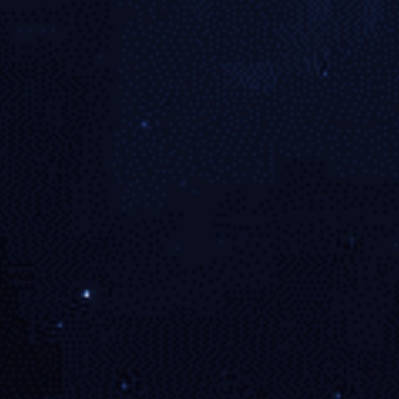
热门推荐
周五竞彩篮球分析：森林
布朗谈与塔
狼状态起伏
共同目标
2026-05-28
2026-05-18