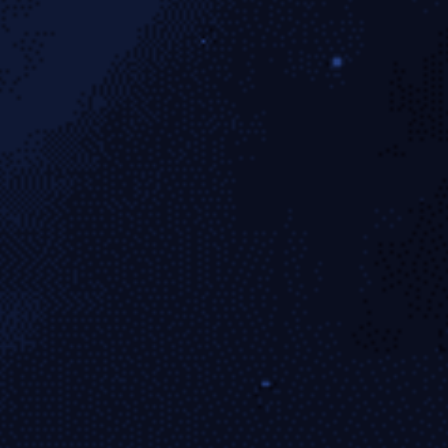
综上所述，通过分析杰森·塔图姆复出后的各方面
来的困扰，更加坚定了追求卓越的不懈决心。无
生积极影响，都体现了这位年轻球员所具备的大
我们有理由相信，在他的带领下，凯尔特人将在竞
Tatum 作为新一代篮球偶像，其职业生涯才刚
册上留下浓墨重彩的一笔。而我们也期待着这位
顿凯尔特人乃至整个联赛增添更多精彩瞬间！