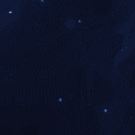
上一篇：
卡莱尔盛赞文班称其为篮球史上攻…