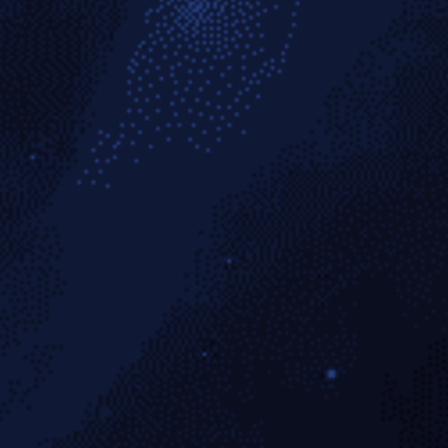
需承担的重要社会责任。这不仅有利于提升个人
争水平。
最后，从长远来看，这也是一次契机，可以促使
发展奠定基础。只有通过不断完善规章制度，使
能够促进职业体育健康发展。
总结：
综合上述分析，“年薪3796万罚款6万 阿德巴约
包括高额收入与低额处罚之间的不平衡，以及运
待违规行为应采取更加全面有效的方法，以维护
才能确保职业体育事业持续向前发展，实现共赢
最终，希望通过此次事件能让更多人关注并参与
篮球环境而努力。不论是球迷还是管理层，都需