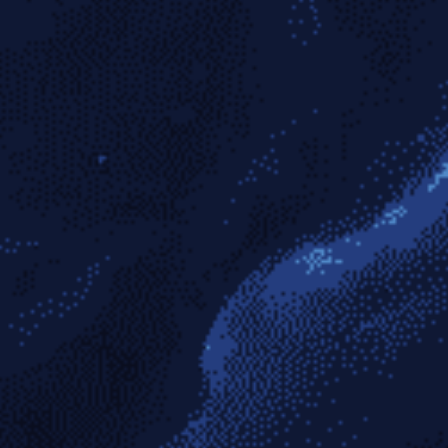
迷的不满，他们希望看到更多反思和悔改，而不是
然而，此举也反映出他作为专业运动员的一种成
环境中，每位运动员都难免会面临压力与挑战。
状态和心理健康，这无疑是值得肯定的一点。
尽管如此，在这种轻松态度背后，也许需要更多
责任的重要性，才能真正避免类似情况再次发生
素养，为整个联盟树立良好榜样。
4、事件对联盟启示
此次事件为整个NBA乃至各大职业联赛提供了重
重视，通过合理有效的方法进行治理，以维护赛
为时，应寻求更加系统化、多元化的方法，而非
其次，各支球队应加强对于球员职业素养及人格