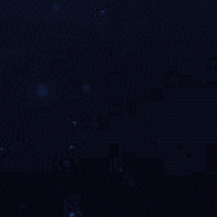
守与进攻的关
总决赛G5裁判阵容揭晓福
今夏转会
斯特卡珀
析萨拉赫
2026-07-19
2026-05
联系我们
河南省杭州市解放路77号別墅2单元701室
support@preguntalia.com
下
第