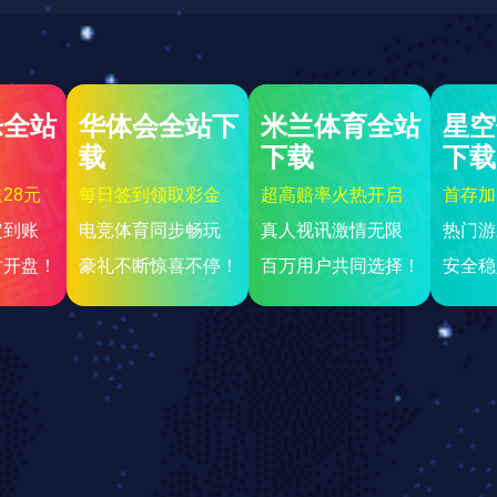
他们在面对处罚时所表现出的态度及其可能带来
1、年薪与罚款的对比
阿德巴约作为一名顶级职业篮球运动员，他的年薪
众，还因为他在球队中的重要地位。然而，与之相
不足道。这种巨大的收入差异引发了人们对于职
在职业体育中，运动员往往可以获得高额报酬，
力。但当涉及到违纪行为时，罚款金额通常相对
样的处罚措施并不能真正起到警示作用，反而使
这种年薪与罚款之间的不平衡，引发了关于运动
联赛应该考虑建立更严格和合理的惩罚机制，以
并为自己的行为付出相应代价。
2、恶犯行为的影响