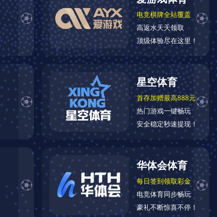
2026-05-31 11:51
59 次阅读
款6万元，而他的年薪却高达3796万
从四个方面深入分析这一事件，包括阿德巴
巴约对此事的态度以及该事件对整个联盟的
动员在高额收入背后的责任，同时也能看到